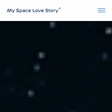
O fundacji
Projekty
Astronauci i kosmonauci
Patroni
Jak możesz pomóc